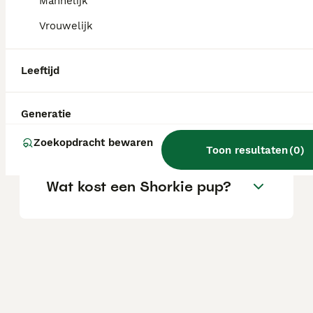
Mannelijk
aandoeningen. Ze kunnen ook snurken.
Vrouwelijk
Wat is een shorkie?
Leeftijd
Hoe groot wordt een
Generatie
Shorkie?
Zoekopdracht bewaren
Toon resultaten
(
0
)
Wat kost een Shorkie pup?