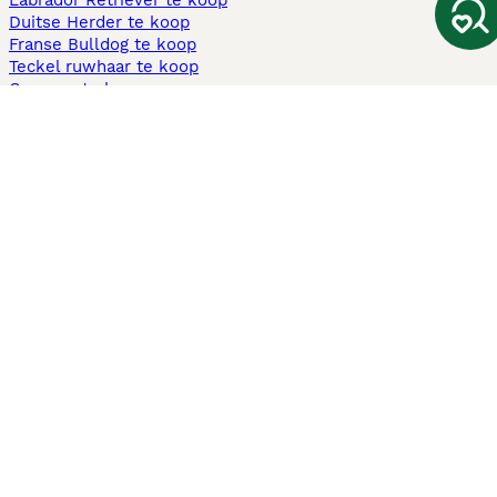
Labrador Retriever te koop
Duitse Herder te koop
Franse Bulldog te koop
Teckel ruwhaar te koop
Cavapoo te koop
Andere populaire pagina's
Honden te koop in Amsterdam
Pups te koop Limburg​
Pups te koop Friesland​
Honden te koop in Gelderland
Honden te koop in Den Haag
Honden te koop in Enschede
Adopteer hond in Nederland
Informatie
Over ons
Privacybeleid
Support
Pers
Voorwaarden
Pups verkopen