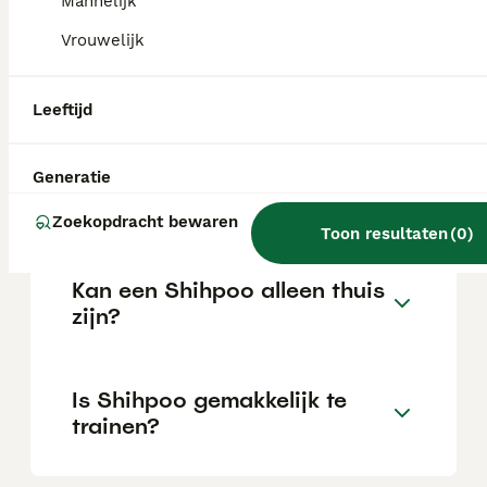
Mannelijk
Vrouwelijk
Wat is het karakter van een
Shihpoo?
Leeftijd
Hoeveel jaar leeft een
Generatie
Shihpoo?
Zoekopdracht bewaren
Toon resultaten
(
0
)
Kan een Shihpoo alleen thuis
zijn?
Is Shihpoo gemakkelijk te
trainen?