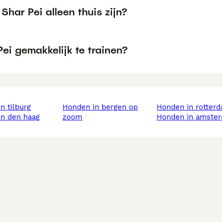
Shar Pei alleen thuis zijn?
Pei gemakkelijk te trainen?
in tilburg
honden in bergen op
honden in rotter
in den haag
zoom
honden in amste