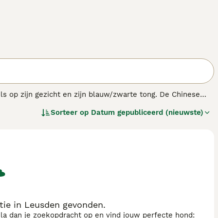
s op zijn gezicht en zijn blauw/zwarte tong. De Chinese
kelijk gefokt in hun geboorteland China als jacht-, waak-
Sorteer op
Datum gepubliceerd (nieuwste)
tie in Leusden gevonden.
sla dan je zoekopdracht op en vind jouw perfecte hond: