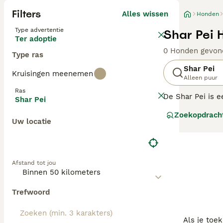
Filters
Alles wissen
Honden
Type advertentie
Shar Pei 
Ter adoptie
0 Honden gevon
Type ras
Shar Pei
Kruisingen meenemen
Alleen puur
Ras
De Shar Pei is 
Shar Pei
Shar Pei zou een
Zoekopdrach
en herdershonde
Uw locatie
Lees onze
Shar 
Afstand tot jou
Trefwoord
Als je toe