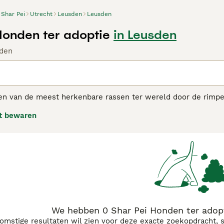
Shar Pei
Utrecht
Leusden
Leusden
Honden ter adoptie
in Leusden
den
een van de meest herkenbare rassen ter wereld door de rimpel
 van de oudste rassen ter wereld te zijn. Ze werden oorspron
t bewaren
n, hoewel ze vaak werden gebruikt als vechthonden.
Pei adviespagina
voor informatie over dit hondenras.
We hebben 0 Shar Pei Honden ter adop
komstige resultaten wil zien voor deze exacte zoekopdracht, 