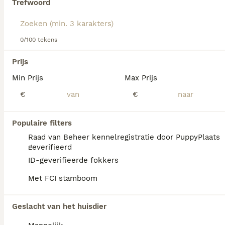
Trefwoord
Lees onze
Sealyham Terriër adviespagina
voor informatie
over dit hondenras.
We hebben 0 Sealyham Terriër Honden ter
0/100 tekens
adoptie in Losser gevonden.
Als je toekomstige resultaten wil zien voor deze 
Prijs
exacte zoekopdracht, sla dan je zoekopdracht op en 
vind jouw perfecte hond:
Min Prijs
Max Prijs
€
€
Zoekopdracht bewaren
Populaire filters
FAQ's
Raad van Beheer kennelregistratie door PuppyPlaats
geverifieerd
ID-geverifieerde fokkers
Wat kost een Airedale Terriër
Met FCI stamboom
pup?
De aanschaf van een Airedale Terriër pup
Geslacht van het huisdier
vraagt een aanzienlijke investering die