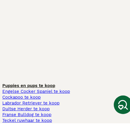
Puppies en pups te koop
Engelse Cocker Spaniel te koop
Cockapoo te koop
Labrador Retriever te koop
Duitse Herder te koop
Franse Bulldog te koop
Teckel ruwhaar te koop
Cavapoo te koop