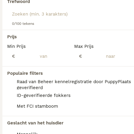
Trefwoord
Lees onze
Sealyham Terriër adviespagina
voor informatie
over dit hondenras.
We hebben 0 Sealyham Terriër Honden ter
0/100 tekens
adoptie in Goirle gevonden.
Als je toekomstige resultaten wil zien voor deze 
Prijs
exacte zoekopdracht, sla dan je zoekopdracht op en 
vind jouw perfecte hond:
Min Prijs
Max Prijs
€
€
Zoekopdracht bewaren
Populaire filters
FAQ's
Raad van Beheer kennelregistratie door PuppyPlaats
geverifieerd
ID-geverifieerde fokkers
Wat kost een Airedale Terriër
Met FCI stamboom
pup?
De aanschaf van een Airedale Terriër pup
Geslacht van het huisdier
vraagt een aanzienlijke investering die