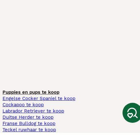
Puppies en pups te koop
Engelse Cocker Spaniel te koop
Cockapoo te koop
Labrador Retriever te koop
Duitse Herder te koop
Franse Bulldog te koop
Teckel ruwhaar te koop
Cavapoo te koop