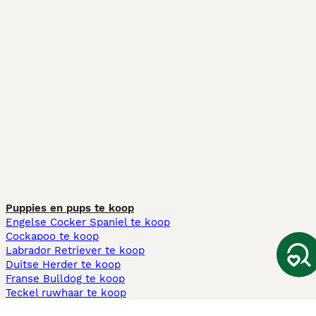
Puppies en pups te koop
Engelse Cocker Spaniel te koop
Cockapoo te koop
Labrador Retriever te koop
Duitse Herder te koop
Franse Bulldog te koop
Teckel ruwhaar te koop
Cavapoo te koop