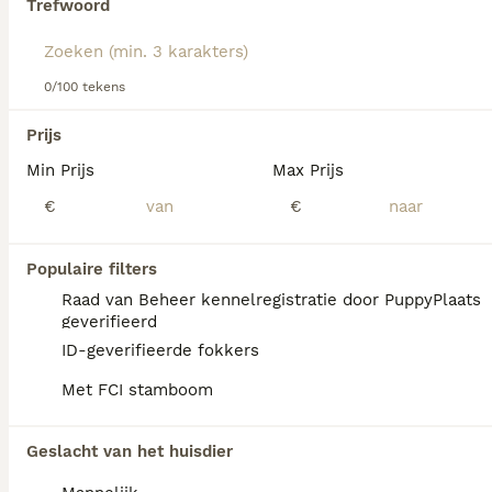
Trefwoord
Lees onze
Sealyham Terriër adviespagina
voor informatie
over dit hondenras.
We hebben 0 Sealyham Terriër Honden ter
0/100 tekens
adoptie in Asten gevonden.
Als je toekomstige resultaten wil zien voor deze 
Prijs
exacte zoekopdracht, sla dan je zoekopdracht op en 
vind jouw perfecte hond:
Min Prijs
Max Prijs
€
€
Zoekopdracht bewaren
Populaire filters
FAQ's
Raad van Beheer kennelregistratie door PuppyPlaats
geverifieerd
ID-geverifieerde fokkers
Wat kost een Airedale Terriër
Met FCI stamboom
pup?
De aanschaf van een Airedale Terriër pup
Geslacht van het huisdier
vraagt een aanzienlijke investering die