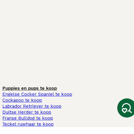
Puppies en pups te koop
Engelse Cocker Spaniel te koop
Cockapoo te koop
Labrador Retriever te koop
Duitse Herder te koop
Franse Bulldog te koop
Teckel ruwhaar te koop
Cavapoo te koop