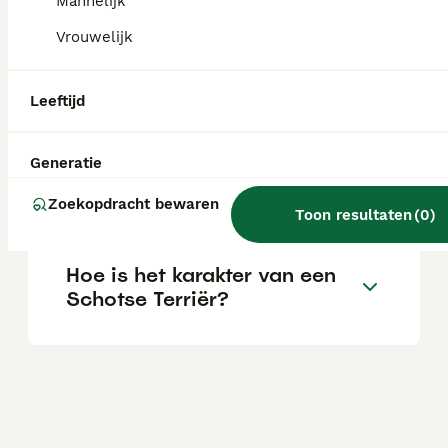
afhankelijk van de fokker.
Mannelijk
Vrouwelijk
Blaffen Schotse terriërs
veel?
Leeftijd
Generatie
Zijn Schotse terriërs
knuffelbaar?
Zoekopdracht bewaren
Toon resultaten
(
0
)
Hoe is het karakter van een
Schotse Terriër?