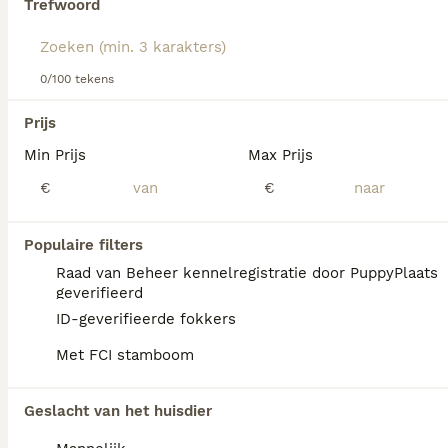
Trefwoord
Lees onze
Schotse Terriër adviespagina
voor informatie
over dit hondenras.
We hebben 0 Schotse Terriër Honden ter
0/100 tekens
adoptie in Tynaarlo gevonden.
Als je toekomstige resultaten wil zien voor deze 
Prijs
exacte zoekopdracht, sla dan je zoekopdracht op en 
vind jouw perfecte hond:
Min Prijs
Max Prijs
€
€
Zoekopdracht bewaren
Populaire filters
FAQ's
Raad van Beheer kennelregistratie door PuppyPlaats
geverifieerd
ID-geverifieerde fokkers
Wat kost een Schotse
Met FCI stamboom
Terriër?
Een Schotse Terriër pup vraagt een
Geslacht van het huisdier
aanzienlijke investering die varieert