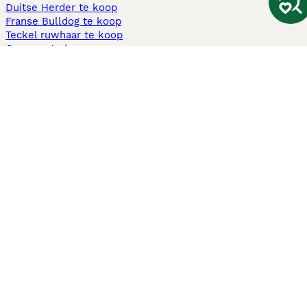
Duitse Herder te koop
Franse Bulldog te koop
Teckel ruwhaar te koop
Cavapoo te koop
Andere populaire pagina's
Honden te koop in Amsterdam
Pups te koop Limburg​
Pups te koop Friesland​
Honden te koop in Gelderland
Honden te koop in Den Haag
Honden te koop in Enschede
Adopteer hond in Nederland
Informatie
Over ons
Privacybeleid
Support
Pers
Voorwaarden
Pups verkopen