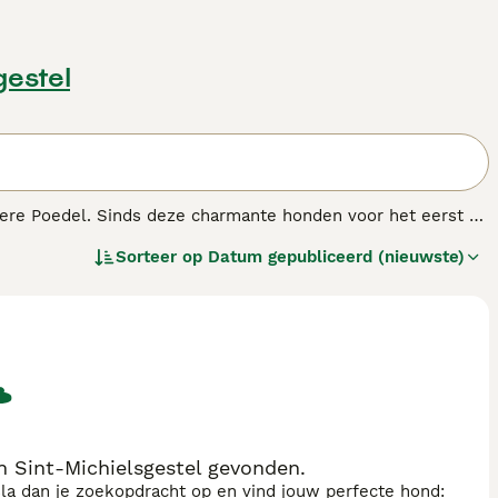
gestel
vere Poedel. Sinds deze charmante honden voor het eerst op
singsrassen. Niet alleen hebben ze het schattige uiterlijk
Sorteer op
Datum gepubliceerd (nieuwste)
pen geërfd. Dit betekent dat Schnoodles over het algemeen
 Sint-Michielsgestel gevonden.
sla dan je zoekopdracht op en vind jouw perfecte hond: