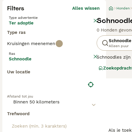
Filters
Alles wissen
Honden
Type advertentie
Schnoodle
Ter adoptie
0 Honden gevon
Type ras
Schnoodle
Kruisingen meenemen
Alleen puur
Ras
Schnoodles zijn
Schnoodle
het toneel versc
Zoekopdrach
van hun ouders 
Uw locatie
zeer intelligent
Lees onze Schno
Afstand tot jou
Trefwoord
Als je toe