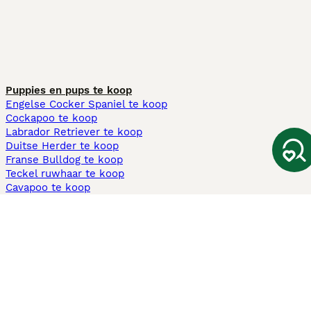
Puppies en pups te koop
Engelse Cocker Spaniel te koop
Cockapoo te koop
Labrador Retriever te koop
Duitse Herder te koop
Franse Bulldog te koop
Teckel ruwhaar te koop
Cavapoo te koop
Andere populaire pagina's
Honden te koop in Amsterdam
Pups te koop Limburg​
Pups te koop Friesland​
Honden te koop in Gelderland
Honden te koop in Den Haag
Honden te koop in Enschede