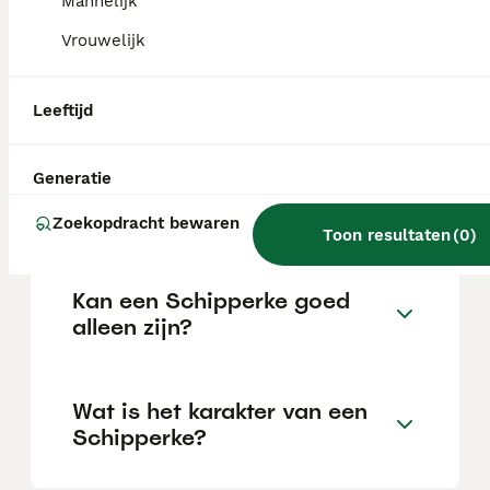
fokker.
Mannelijk
Vrouwelijk
Wat zijn de voor- en nadelen
van schipperkes?
Leeftijd
Generatie
Wat is de gemiddelde leeftijd
van een Schipperke?
Zoekopdracht bewaren
Toon resultaten
(
0
)
Kan een Schipperke goed
alleen zijn?
Wat is het karakter van een
Schipperke?