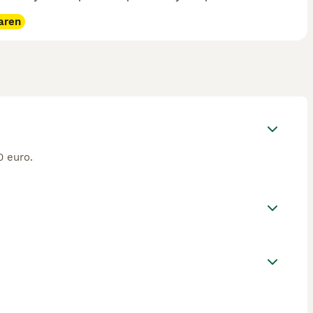
aren
0 euro.