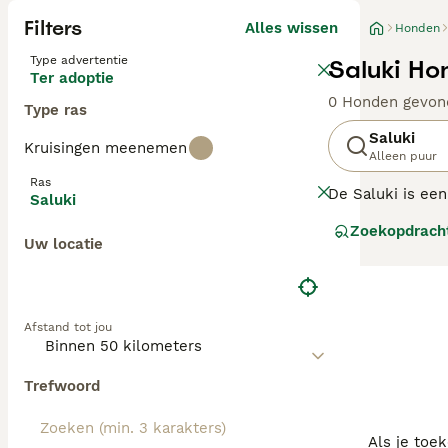
Filters
Alles wissen
Honden
Type advertentie
Saluki Ho
Ter adoptie
0 Honden gevon
Type ras
Saluki
Kruisingen meenemen
Alleen puur
Ras
De Saluki is een
Saluki
vanwege zijn ch
Zoekopdrach
steeds groot re
Uw locatie
ras, omdat dit e
Lees onze
Saluk
Afstand tot jou
Trefwoord
Als je toe