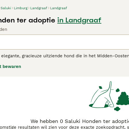
Saluki
Limburg
Landgraaf
Landgraaf
nden ter adoptie
in Landgraaf
den
 elegante, gracieuze uitziende hond die in het Midden-Oosten
armante uiterlijk, maar ook vanwege zijn jachtcapaciteiten. 
t bewaren
spect afdwingen. De honden zijn een populaire keuze geword
en nerveuze, gevoelige en uiterst aanhankelijke hond is die vo
i adviespagina
voor informatie over dit hondenras.
We hebben 0 Saluki Honden ter adopti
komstige resultaten wil zien voor deze exacte zoekopdracht, 