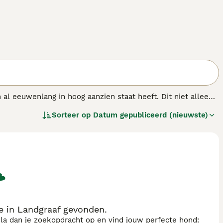
 al eeuwenlang in hoog aanzien staat heeft. Dit niet alleen
Ze staan bekend als uiterst bekwame sporthonden die nog
Sorteer op
Datum gepubliceerd (nieuwste)
en onder mensen die bekend zijn met de behoeften van het
oral tolerant is ten opzichte van kinderen.
e in Landgraaf gevonden.
sla dan je zoekopdracht op en vind jouw perfecte hond: