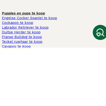
Puppies en pups te koop
Engelse Cocker Spaniel te koop
Cockapoo te koop
Labrador Retriever te koop
Duitse Herder te koop
Franse Bulldog te koop
Teckel ruwhaar te koop
Cavapoo te koop
Andere populaire pagina's
Honden te koop in Amsterdam
Pups te koop Limburg​
Pups te koop Friesland​
Honden te koop in Gelderland
Honden te koop in Den Haag
Honden te koop in Enschede
Adopteer hond in Nederland
Informatie