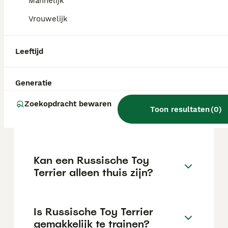
maar dit kan variëren afhankelijk van
Mannelijk
factoren zoals de stamboom, de reputatie
Vrouwelijk
van de fokker en de locatie.
Leeftijd
Wat is het karakter van een
Russische Toy Terrier?
Generatie
Zoekopdracht bewaren
Hoeveel jaar leeft een
Toon resultaten
(
0
)
Russische Toy Terrier?
Kan een Russische Toy
Terrier alleen thuis zijn?
Is Russische Toy Terrier
gemakkelijk te trainen?