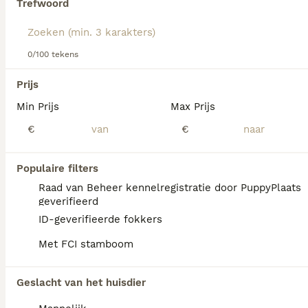
Trefwoord
Lees onze
Russische Toy Terriër adviespagina
voor
informatie over dit hondenras.
We hebben 0 Russische Toy Terriër Honden
0/100 tekens
ter adoptie in Asten gevonden.
Als je toekomstige resultaten wil zien voor deze 
Prijs
exacte zoekopdracht, sla dan je zoekopdracht op en 
vind jouw perfecte hond:
Min Prijs
Max Prijs
€
€
Zoekopdracht bewaren
Populaire filters
FAQ's
Raad van Beheer kennelregistratie door PuppyPlaats
geverifieerd
ID-geverifieerde fokkers
Hoeveel kost een Russische
Met FCI stamboom
Toy Terrier?
De gemiddelde prijs voor een Russische Toy
Geslacht van het huisdier
Terriër pup in Nederland ligt rond de €1388