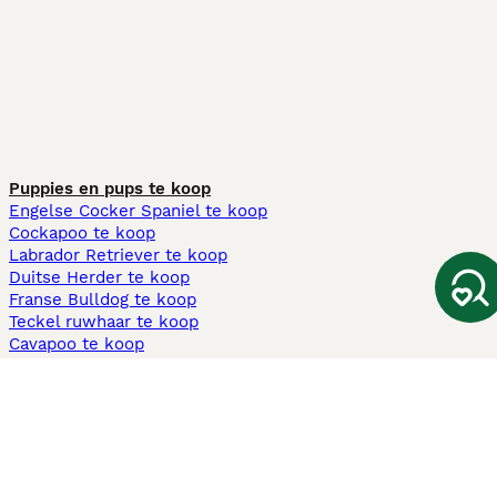
Puppies en pups te koop
Engelse Cocker Spaniel te koop
Cockapoo te koop
Labrador Retriever te koop
Duitse Herder te koop
Franse Bulldog te koop
Teckel ruwhaar te koop
Cavapoo te koop
Andere populaire pagina's
Honden te koop in Amsterdam
Pups te koop Limburg​
Pups te koop Friesland​
Honden te koop in Gelderland