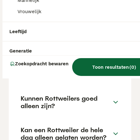
variëren afhankelijk van factoren zoals de
Mannelijk
stamboom, de reputatie van de fokker en de
Vrouwelijk
locatie.
Leeftijd
Is een Rottweiler een lieve
hond?
Generatie
Zoekopdracht bewaren
Hoe oud wordt een
Toon resultaten
(
0
)
Rottweiler?
Kunnen Rottweilers goed
alleen zijn?
Kan een Rottweiler de hele
dag alleen gelaten worden?