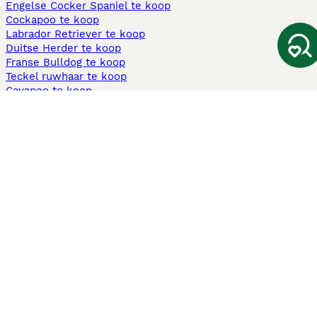
Engelse Cocker Spaniel te koop
Cockapoo te koop
Labrador Retriever te koop
Duitse Herder te koop
Franse Bulldog te koop
Teckel ruwhaar te koop
Cavapoo te koop
Andere populaire pagina's
Honden te koop in Amsterdam
Pups te koop Limburg​
Pups te koop Friesland​
Honden te koop in Gelderland
Honden te koop in Den Haag
Honden te koop in Enschede
Adopteer hond in Nederland
Informatie
Over ons
Privacybeleid
Support