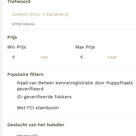
Trefwoord
Lees onze
Rhodesian Ridgeback adviespagina
voor
informatie over dit hondenras.
We hebben 0 Rhodesian Ridgeback Honden
0/100 tekens
ter adoptie in Losser gevonden.
Als je toekomstige resultaten wil zien voor deze 
Prijs
exacte zoekopdracht, sla dan je zoekopdracht op en 
vind jouw perfecte hond:
Min Prijs
Max Prijs
€
€
Zoekopdracht bewaren
Populaire filters
FAQ's
Raad van Beheer kennelregistratie door PuppyPlaats
geverifieerd
ID-geverifieerde fokkers
Wat kost een Rhodesian
Met FCI stamboom
Ridgeback?
De gemiddelde prijs voor een Rhodesian
Geslacht van het huisdier
Ridgeback pup in Nederland ligt rond de