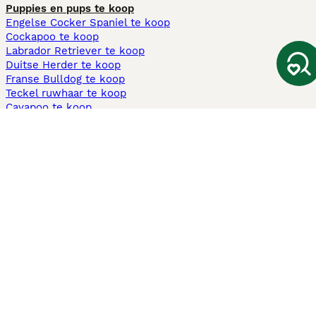
Puppies en pups te koop
Engelse Cocker Spaniel te koop
Cockapoo te koop
Labrador Retriever te koop
Duitse Herder te koop
Franse Bulldog te koop
Teckel ruwhaar te koop
Cavapoo te koop
Andere populaire pagina's
Honden te koop in Amsterdam
Pups te koop Limburg​
Pups te koop Friesland​
Honden te koop in Gelderland
Honden te koop in Den Haag
Honden te koop in Enschede
Adopteer hond in Nederland
Informatie
Over ons
Privacybeleid