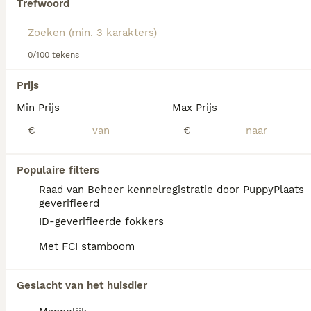
Trefwoord
Lees onze
Rhodesian Ridgeback adviespagina
voor
informatie over dit hondenras.
We hebben 0 Rhodesian Ridgeback Honden
0/100 tekens
ter adoptie in Coevorden gevonden.
Als je toekomstige resultaten wil zien voor deze 
Prijs
exacte zoekopdracht, sla dan je zoekopdracht op en 
vind jouw perfecte hond:
Min Prijs
Max Prijs
€
€
Zoekopdracht bewaren
Populaire filters
FAQ's
Raad van Beheer kennelregistratie door PuppyPlaats
geverifieerd
ID-geverifieerde fokkers
Wat kost een Rhodesian
Met FCI stamboom
Ridgeback?
De gemiddelde prijs voor een Rhodesian
Geslacht van het huisdier
Ridgeback pup in Nederland ligt rond de