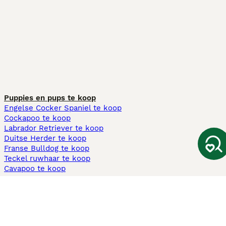
Puppies en pups te koop
Engelse Cocker Spaniel te koop
Cockapoo te koop
Labrador Retriever te koop
Duitse Herder te koop
Franse Bulldog te koop
Teckel ruwhaar te koop
Cavapoo te koop
Andere populaire pagina's
Honden te koop in Amsterdam
Pups te koop Limburg​
Pups te koop Friesland​