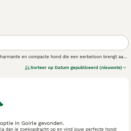
charmante en compacte hond die een eerbetoon brengt aan
e kenmerkende gedrongen poten en een schattige,
Sorteer op
Datum gepubliceerd (nieuwste)
uren voorkomt, waaronder zwart, fawn en zilver. Hij is
elschapshond maakt. Ondanks zijn vintage uiterlijk, biedt
oor gezinnen die op zoek zijn naar een energieke en
ptie in Goirle gevonden.
sla dan je zoekopdracht op en vind jouw perfecte hond: