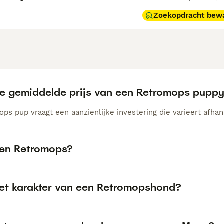
Zoekopdracht bew
de gemiddelde prijs van een Retromops pupp
ps pup vraagt een aanzienlijke investering die varieert afhan
een Retromops?
het karakter van een Retromopshond?