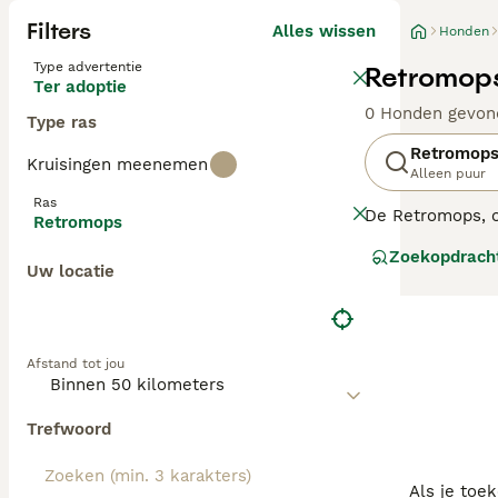
Filters
Alles wissen
Honden
Type advertentie
Retromops
Ter adoptie
0 Honden gevon
Type ras
Retromop
Kruisingen meenemen
Alleen puur
Ras
De Retromops, o
Retromops
de klassieke mo
Zoekopdrach
geplooide snuit.
Uw locatie
bekend om zijn 
de Retromops mo
liefdevolle hond
Afstand tot jou
Trefwoord
Als je toe