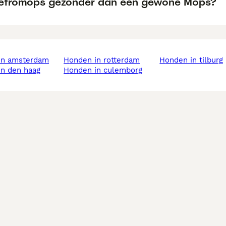
Retromops gezonder dan een gewone Mops?
 in amsterdam
honden in rotterdam
honden in tilburg
in den haag
honden in culemborg