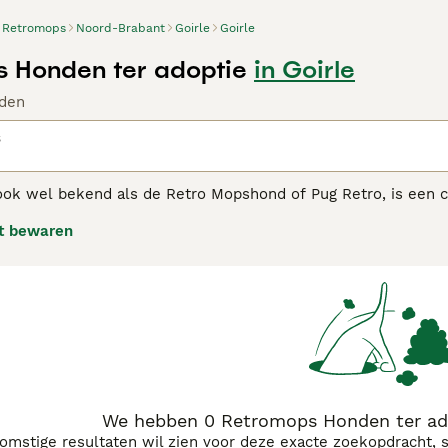
Retromops
Noord-Brabant
Goirle
Goirle
 Honden ter adoptie
in Goirle
den
s
ok wel bekend als de Retro Mopshond of Pug Retro, is een 
pshond. Deze hond heeft een stevige, gespierde bouw met d
t bewaren
 De Retromops heeft een korte vacht die in verschillende kle
speelse en aanhankelijke karakter, wat hem een geweldige gez
derne gezondheid en welzijn, en is hij een geliefde keuze v
 met een unieke uitstraling.
We hebben 0 Retromops Honden ter ado
komstige resultaten wil zien voor deze exacte zoekopdracht, 