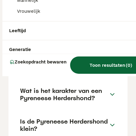
1.500 euro.
Mannelijk
Vrouwelijk
Zijn Pyreneese
herdershonden geschikte
Leeftijd
gezinshonden?
Generatie
Wat kost een Pyreneese
Zoekopdracht bewaren
Toon resultaten
(
0
)
Berghond pup?
Wat is het karakter van een
Pyreneese Herdershond?
Is de Pyreneese Herdershond
klein?