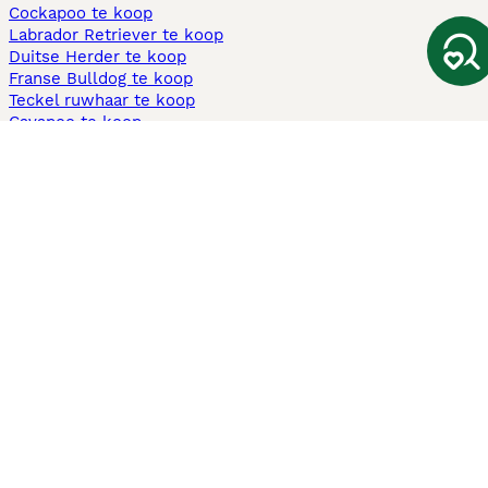
Cockapoo te koop
Labrador Retriever te koop
Duitse Herder te koop
Franse Bulldog te koop
Teckel ruwhaar te koop
Cavapoo te koop
Andere populaire pagina's
Honden te koop in Amsterdam
Pups te koop Limburg​
Pups te koop Friesland​
Honden te koop in Gelderland
Honden te koop in Den Haag
Honden te koop in Enschede
Adopteer hond in Nederland
Informatie
Over ons
Privacybeleid
Support
Pers