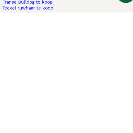
Franse Bulldog te koop
Teckel ruwhaar te koop
Cavapoo te koop
Andere populaire pagina's
Honden te koop in Amsterdam
Pups te koop Limburg​
Pups te koop Friesland​
Honden te koop in Gelderland
Honden te koop in Den Haag
Honden te koop in Enschede
Adopteer hond in Nederland
Informatie
Over ons
Privacybeleid
Support
Pers
Voorwaarden
Pups verkopen
Honden test