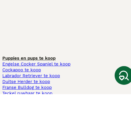
Puppies en pups te koop
Engelse Cocker Spaniel te koop
Cockapoo te koop
Labrador Retriever te koop
Duitse Herder te koop
Franse Bulldog te koop
Teckel ruwhaar te koop
Cavapoo te koop
Andere populaire pagina's
Honden te koop in Amsterdam
Pups te koop Limburg​