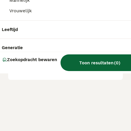
Mannelijk
Vrouwelijk
Wat is een Puggle hond?
Leeftijd
Wat is de levensverwachting
van een Puggle?
Generatie
Zoekopdracht bewaren
Toon resultaten
(
0
)
Wat is een Puggle?