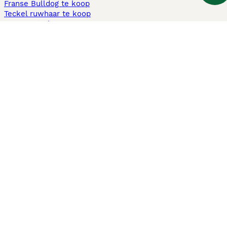
Franse Bulldog te koop
Teckel ruwhaar te koop
Cavapoo te koop
Andere populaire pagina's
Honden te koop in Amsterdam
Pups te koop Limburg​
Pups te koop Friesland​
Honden te koop in Gelderland
Honden te koop in Den Haag
Honden te koop in Enschede
Adopteer hond in Nederland
Informatie
Over ons
Privacybeleid
Support
Pers
Voorwaarden
Pups verkopen
Honden test