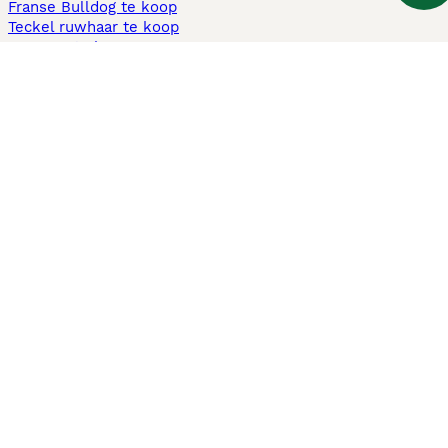
Franse Bulldog te koop
Teckel ruwhaar te koop
Cavapoo te koop
Andere populaire pagina's
Honden te koop in Amsterdam
Pups te koop Limburg​
Pups te koop Friesland​
Honden te koop in Gelderland
Honden te koop in Den Haag
Honden te koop in Enschede
Adopteer hond in Nederland
Informatie
Over ons
Privacybeleid
Support
Pers
Voorwaarden
Pups verkopen
Honden test