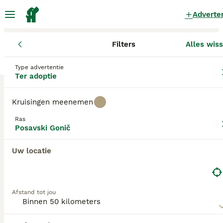
Adverte
Filters
Alles wis
Honden
Posavski Gonič
Overijssel
Ommen
Ommen
Type advertentie
Posavski Gonič Honden ter adoptie
Ter adoptie
in Ommen
Kruisingen meenemen
0 Honden gevonden
Ras
Posavski Gonič
Filters
Posavski Gonič
Alleen puur
Zoekopdracht bewaren
Sorteer
Uw locatie
Afstand tot jou