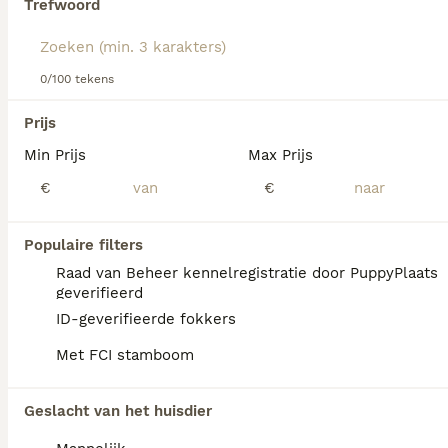
Trefwoord
Lees onze
Portugese Waterhond adviespagina
voor
informatie over dit hondenras.
We hebben 0 Portugese Waterhond Honden
0/100 tekens
ter adoptie in Tynaarlo gevonden.
Als je toekomstige resultaten wil zien voor deze 
Prijs
exacte zoekopdracht, sla dan je zoekopdracht op en 
vind jouw perfecte hond:
Min Prijs
Max Prijs
€
€
Zoekopdracht bewaren
Populaire filters
FAQ's
Raad van Beheer kennelregistratie door PuppyPlaats
geverifieerd
ID-geverifieerde fokkers
Wat zijn de nadelen van een
Met FCI stamboom
Portugese Waterhond?
Portugese Waterhonden kunnen
Geslacht van het huisdier
heupdysplasie en diverse genetische