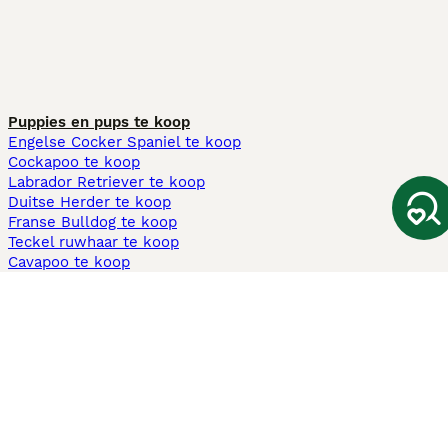
Puppies en pups te koop
Engelse Cocker Spaniel te koop
Cockapoo te koop
Labrador Retriever te koop
Duitse Herder te koop
Franse Bulldog te koop
Teckel ruwhaar te koop
Cavapoo te koop
Andere populaire pagina's
Honden te koop in Amsterdam
Pups te koop Limburg​
Pups te koop Friesland​
Honden te koop in Gelderland
Honden te koop in Den Haag
Honden te koop in Enschede