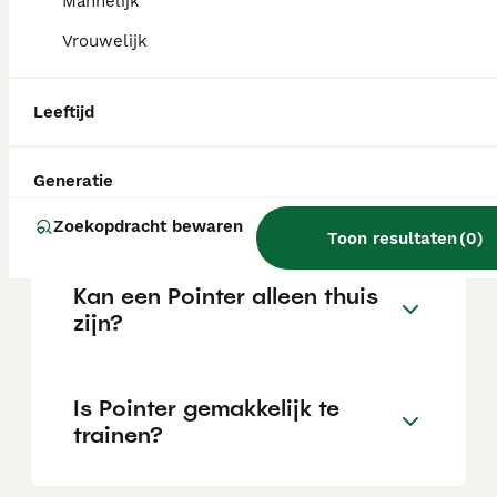
Mannelijk
Vrouwelijk
Wat is het karakter van een
Pointer?
Leeftijd
Hoeveel jaar leeft een
Generatie
Pointer?
Zoekopdracht bewaren
Toon resultaten
(
0
)
Kan een Pointer alleen thuis
zijn?
Is Pointer gemakkelijk te
trainen?