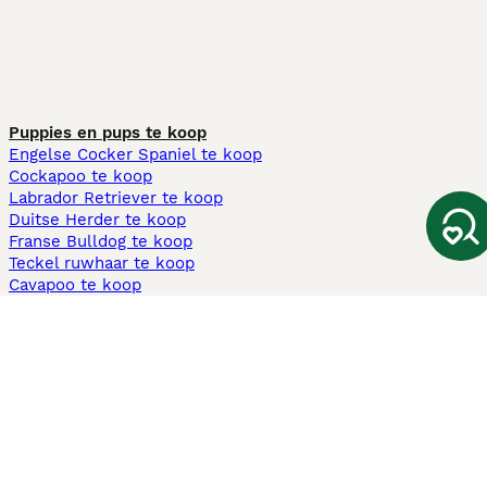
Puppies en pups te koop
Engelse Cocker Spaniel te koop
Cockapoo te koop
Labrador Retriever te koop
Duitse Herder te koop
Franse Bulldog te koop
Teckel ruwhaar te koop
Cavapoo te koop
Andere populaire pagina's
Honden te koop in Amsterdam
Pups te koop Limburg​
Pups te koop Friesland​
Honden te koop in Gelderland
Honden te koop in Den Haag
Honden te koop in Enschede