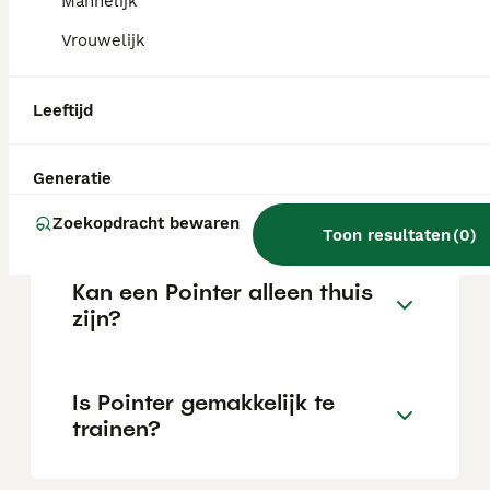
Mannelijk
Vrouwelijk
Wat is het karakter van een
Pointer?
Leeftijd
Hoeveel jaar leeft een
Generatie
Pointer?
Zoekopdracht bewaren
Toon resultaten
(
0
)
Kan een Pointer alleen thuis
zijn?
Is Pointer gemakkelijk te
trainen?