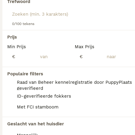
Trefwoord
Lees onze
Poedel adviespagina
voor informatie over dit
hondenras.
0/100 tekens
Prijs
Min Prijs
Max Prijs
We hebben 0 Poedel Honden ter adoptie in
€
€
Veen gevonden.
Als je toekomstige resultaten wil zien voor deze 
exacte zoekopdracht, sla dan je zoekopdracht op en 
Populaire filters
vind jouw perfecte hond:
Raad van Beheer kennelregistratie door PuppyPlaats
Zoekopdracht bewaren
geverifieerd
ID-geverifieerde fokkers
Met FCI stamboom
FAQ's
Geslacht van het huisdier
Hoeveel kost een poedel?