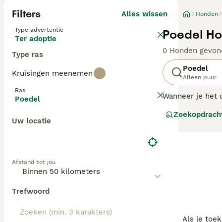
Filters
Alles wissen
Honden
Type advertentie
Poedel Ho
Ter adoptie
0 Honden gevon
Type ras
Poedel
Kruisingen meenemen
Alleen puur
Ras
Wanneer je het o
Poedel
meest intellige
Zoekopdrach
Uw locatie
De poedel is er 
Lees onze
Poede
Afstand tot jou
Trefwoord
Als je toe