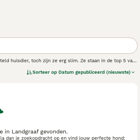
d huisdier, toch zijn ze erg slim. Ze staan in de top 5 van
hond die uitblinkt in vele hondensporten.
Sorteer op
Datum gepubliceerd (nieuwste)
e in Landgraaf gevonden.
sla dan je zoekopdracht op en vind jouw perfecte hond: