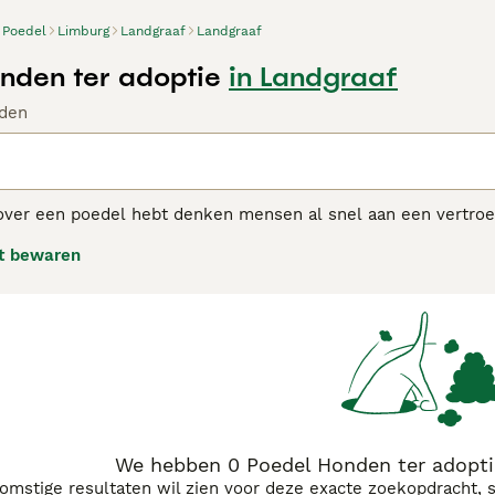
Poedel
Limburg
Landgraaf
Landgraaf
nden ter adoptie
in Landgraaf
den
ver een poedel hebt denken mensen al snel aan een vertroetel
nte hondenrassen en is het een uitstekende multifunctionele 
t bewaren
in verschillende maten: Toy, Dwerg, Middenslag en Groot.
l adviespagina
voor informatie over dit hondenras.
We hebben 0 Poedel Honden ter adopti
komstige resultaten wil zien voor deze exacte zoekopdracht, 