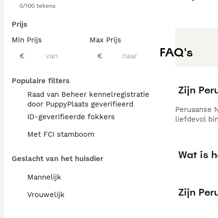
0/100 tekens
Prijs
Min Prijs
Max Prijs
FAQ's
€
€
Populaire filters
Zijn Pe
Raad van Beheer kennelregistratie
door PuppyPlaats geverifieerd
Peruaanse N
ID-geverifieerde fokkers
liefdevol b
Met FCI stamboom
Wat is 
Geslacht van het huisdier
Mannelijk
Zijn Pe
Vrouwelijk