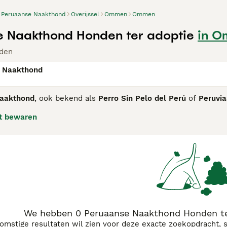
Peruaanse Naakthond
Overijssel
Ommen
Ommen
 Naakthond Honden ter adoptie
in 
den
 Naakthond
aakthond
, ook bekend als
Perro Sin Pelo del Perú
of
Peruvi
 als nationaal cultureel erfgoed, heeft een slank en elegant 
t bewaren
e meeste exemplaren zijn vachtloos, wat hen kwetsbaar maak
men met zonnecrème en ze bij koud weer een jas aan te trek
jn gezin, maar ook waaks en soms gereserveerd tegenover vree
deren. Dit ras is ideaal voor mensen die op zoek zijn naar 
rzorging op zich te nemen. Populaire zoektermen rondom dit 
thond mini" en "peruaanse naakthond fokker".
We hebben 0 Peruaanse Naakthond Honden te
komstige resultaten wil zien voor deze exacte zoekopdracht, 