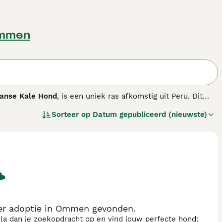
Ommen
aanse Kale Hond
, is een uniek ras afkomstig uit Peru. Dit
lichaam met een huid die varieert van zwart tot
Sorteer op
Datum gepubliceerd (nieuwste)
t voor zonnebrand en kou. Daarom is het belangrijk om hun
ken. Qua karakter is de Peruaanse Naakthond aanhankelijk
mden. Door goede socialisatie is hij geschikt voor
een gezelschapshond in een warm klimaat en bereid zijn de
ras zijn onder andere "peruaanse naakthond pup",
r adoptie in Ommen gevonden.
sla dan je zoekopdracht op en vind jouw perfecte hond: