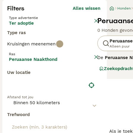
Filters
Alles wissen
Honden
Type advertentie
Peruaanse
Ter adoptie
0 Honden gevon
Type ras
Peruaanse
Kruisingen meenemen
Alleen puur
Ras
De
Peruaanse N
Peruaanse Naakthond
oude ras, erkend
Zoekopdrach
koperkleurig. D
Uw locatie
huid te bescher
en trouw aan zi
gezinnen met kin
speciale huidve
Afstand tot jou
"peruaanse naak
Trefwoord
Als je toe