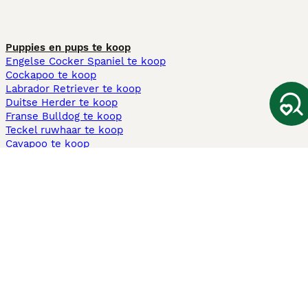
Puppies en pups te koop
Engelse Cocker Spaniel te koop
Cockapoo te koop
Labrador Retriever te koop
Duitse Herder te koop
Franse Bulldog te koop
Teckel ruwhaar te koop
Cavapoo te koop
Andere populaire pagina's
Honden te koop in Amsterdam
Pups te koop Limburg​
Pups te koop Friesland​
Honden te koop in Gelderland
Honden te koop in Den Haag
Honden te koop in Enschede
Adopteer hond in Nederland