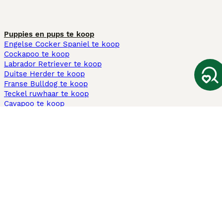
Puppies en pups te koop
Engelse Cocker Spaniel te koop
Cockapoo te koop
Labrador Retriever te koop
Duitse Herder te koop
Franse Bulldog te koop
Teckel ruwhaar te koop
Cavapoo te koop
Andere populaire pagina's
Honden te koop in Amsterdam
Pups te koop Limburg​
Pups te koop Friesland​
Honden te koop in Gelderland
Honden te koop in Den Haag
Honden te koop in Enschede
Adopteer hond in Nederland