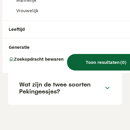
Mannelijk
pup van huisdierkwaliteit.
Vrouwelijk
Wat is een Pekingees
Leeftijd
hondje?
Generatie
Is de pekingees een goed
Zoekopdracht bewaren
hondenras?
Toon resultaten
(
0
)
Wat zijn de twee soorten
Pekingeesjes?