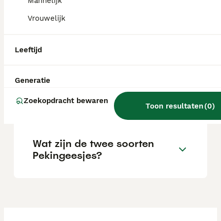
Mannelijk
pup van huisdierkwaliteit.
Vrouwelijk
Wat is een Pekingees
Leeftijd
hondje?
Generatie
Is de pekingees een goed
Zoekopdracht bewaren
hondenras?
Toon resultaten
(
0
)
Wat zijn de twee soorten
Pekingeesjes?