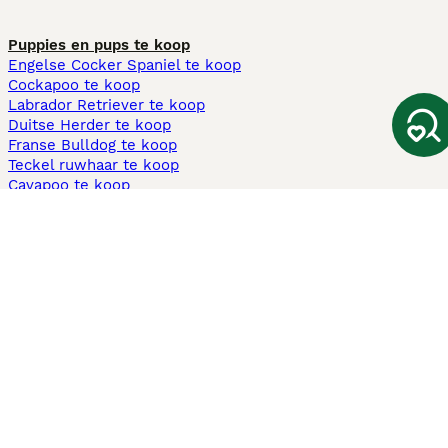
Puppies en pups te koop
Engelse Cocker Spaniel te koop
Cockapoo te koop
Labrador Retriever te koop
Duitse Herder te koop
Franse Bulldog te koop
Teckel ruwhaar te koop
Cavapoo te koop
Andere populaire pagina's
Honden te koop in Amsterdam
Pups te koop Limburg​
Pups te koop Friesland​
Honden te koop in Gelderland
Honden te koop in Den Haag
Honden te koop in Enschede
Adopteer hond in Nederland
Informatie