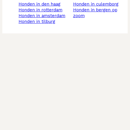
honden in den haag
honden in culemborg
honden in rotterdam
honden in bergen op
honden in amsterdam
zoom
honden in tilburg