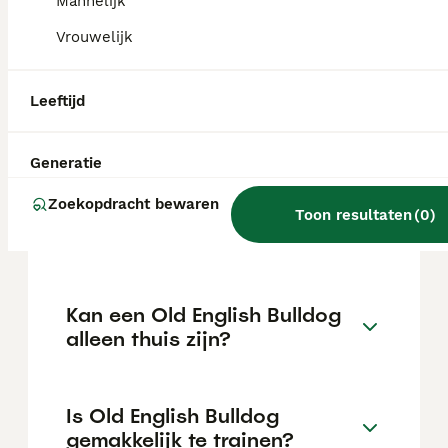
maar dit kan variëren afhankelijk van
Mannelijk
factoren zoals de stamboom, de reputatie
Vrouwelijk
van de fokker en de locatie.
Leeftijd
Wat is het karakter van een
Old English Bulldog?
Generatie
Zoekopdracht bewaren
Hoeveel jaar leeft een Old
Toon resultaten
(
0
)
English Bulldog?
Kan een Old English Bulldog
alleen thuis zijn?
Is Old English Bulldog
gemakkelijk te trainen?