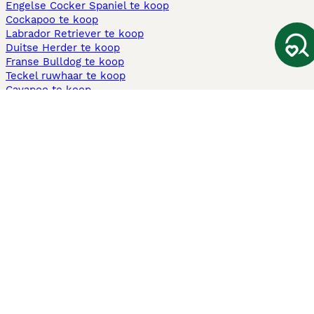
Engelse Cocker Spaniel te koop
Cockapoo te koop
Labrador Retriever te koop
Duitse Herder te koop
Franse Bulldog te koop
Teckel ruwhaar te koop
Cavapoo te koop
Andere populaire pagina's
Honden te koop in Amsterdam
Pups te koop Limburg​
Pups te koop Friesland​
Honden te koop in Gelderland
Honden te koop in Den Haag
Honden te koop in Enschede
Adopteer hond in Nederland
Informatie
Over ons
Privacybeleid
Support