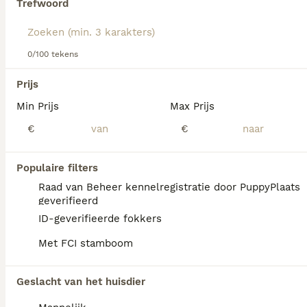
Trefwoord
Lees onze
Noorse Elandhond adviespagina
voor informatie
over dit hondenras.
We hebben 0 Noorse Elandhond Honden ter
0/100 tekens
adoptie in Coevorden gevonden.
Als je toekomstige resultaten wil zien voor deze 
Prijs
exacte zoekopdracht, sla dan je zoekopdracht op en 
vind jouw perfecte hond:
Min Prijs
Max Prijs
€
€
Zoekopdracht bewaren
Populaire filters
FAQ's
Raad van Beheer kennelregistratie door PuppyPlaats
geverifieerd
ID-geverifieerde fokkers
Wat is de gemiddelde prijs
Met FCI stamboom
van een Noorse Elandhond
puppy?
Geslacht van het huisdier
Een Noorse Elandhond pup vraagt een