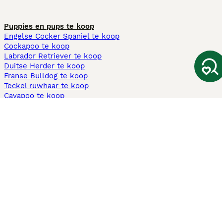
Puppies en pups te koop
Engelse Cocker Spaniel te koop
Cockapoo te koop
Labrador Retriever te koop
Duitse Herder te koop
Franse Bulldog te koop
Teckel ruwhaar te koop
Cavapoo te koop
Andere populaire pagina's
Honden te koop in Amsterdam
Pups te koop Limburg​
Pups te koop Friesland​
Honden te koop in Gelderland
Honden te koop in Den Haag
Honden te koop in Enschede
Adopteer hond in Nederland
Informatie