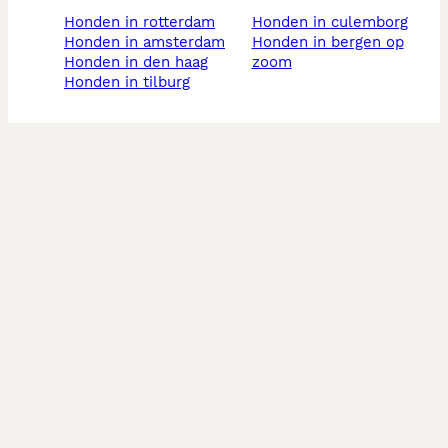
honden in rotterdam
honden in culemborg
honden in amsterdam
honden in bergen op
honden in den haag
zoom
honden in tilburg