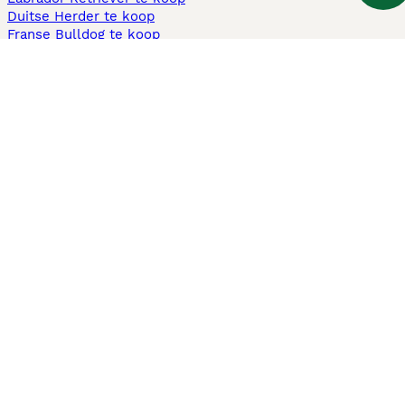
Duitse Herder te koop
Franse Bulldog te koop
Teckel ruwhaar te koop
Cavapoo te koop
Andere populaire pagina's
Honden te koop in Amsterdam
Pups te koop Limburg​
Pups te koop Friesland​
Honden te koop in Gelderland
Honden te koop in Den Haag
Honden te koop in Enschede
Adopteer hond in Nederland
Informatie
Over ons
Privacybeleid
Support
Pers
Voorwaarden
Pups verkopen