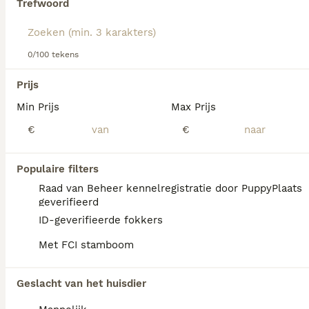
Trefwoord
informatie over dit hondenras.
We hebben 0 Nachtvlinderhondje Honden ter
0/100 tekens
adoptie in Leusden gevonden.
Als je toekomstige resultaten wil zien voor deze 
Prijs
exacte zoekopdracht, sla dan je zoekopdracht op en 
vind jouw perfecte hond:
Min Prijs
Max Prijs
€
€
Zoekopdracht bewaren
Populaire filters
Raad van Beheer kennelregistratie door PuppyPlaats
geverifieerd
ID-geverifieerde fokkers
Met FCI stamboom
Geslacht van het huisdier