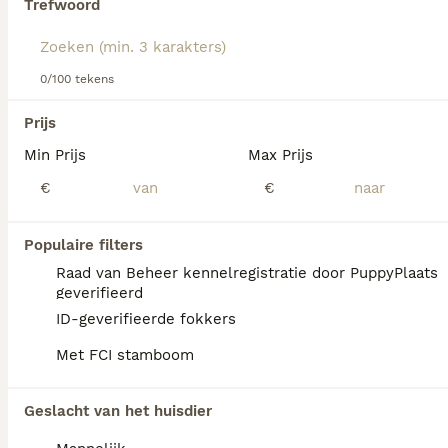
Trefwoord
hondenras.
We hebben 0 Morkie Honden ter adoptie in
Leusden gevonden.
0/100 tekens
Als je toekomstige resultaten wil zien voor deze 
exacte zoekopdracht, sla dan je zoekopdracht op en 
Prijs
vind jouw perfecte hond:
Min Prijs
Max Prijs
Zoekopdracht bewaren
€
€
FAQ's
Populaire filters
Raad van Beheer kennelregistratie door PuppyPlaats
geverifieerd
Hoeveel kost een Morkie?
ID-geverifieerde fokkers
Met FCI stamboom
De aanschaf van een Morkie pup vraagt een
investering die varieert afhankelijk van de
fokker.
Geslacht van het huisdier