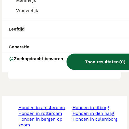
Mannelijk
Blaffen alle Morkies veel?
Vrouwelijk
Wat is het karakter van een
Leeftijd
Morkie?
Generatie
Waar kan ik een Morkie pup
Zoekopdracht bewaren
Toon resultaten
(
0
)
kopen?
honden in amsterdam
honden in tilburg
honden in rotterdam
honden in den haag
honden in bergen op
honden in culemborg
zoom