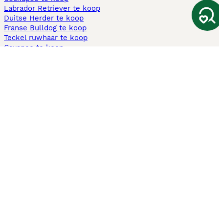
Labrador Retriever te koop
Duitse Herder te koop
Franse Bulldog te koop
Teckel ruwhaar te koop
Cavapoo te koop
Andere populaire pagina's
Honden te koop in Amsterdam
Pups te koop Limburg​
Pups te koop Friesland​
Honden te koop in Gelderland
Honden te koop in Den Haag
Honden te koop in Enschede
Adopteer hond in Nederland
Informatie
Over ons
Privacybeleid
Support
Pers
Voorwaarden