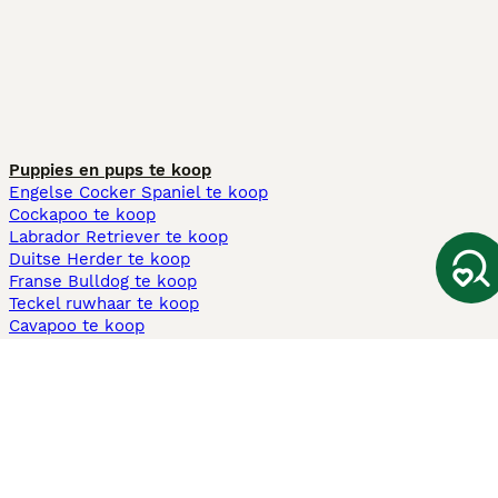
Puppies en pups te koop
Engelse Cocker Spaniel te koop
Cockapoo te koop
Labrador Retriever te koop
Duitse Herder te koop
Franse Bulldog te koop
Teckel ruwhaar te koop
Cavapoo te koop
Andere populaire pagina's
Honden te koop in Amsterdam
Pups te koop Limburg​
Pups te koop Friesland​
Honden te koop in Gelderland
Honden te koop in Den Haag