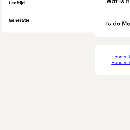
Wat is 
Leeftijd
Generatie
Is de M
honden 
honden 