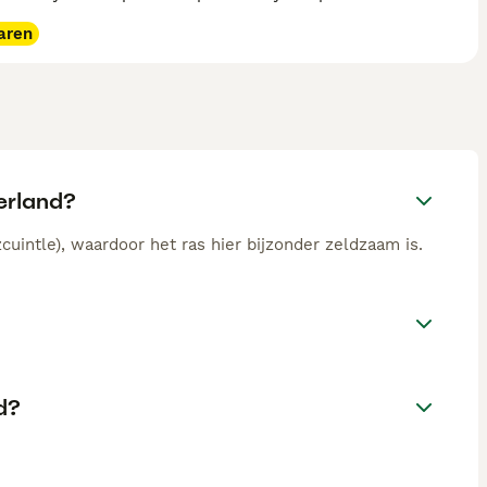
aren
erland?
uintle), waardoor het ras hier bijzonder zeldzaam is.
d?