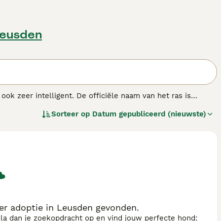
Leusden
ook zeer intelligent. De officiële naam van het ras is
wel ze op de meeste delen van hun lichaam haarloos zijn,
Sorteer op
Datum gepubliceerd (nieuwste)
De Mexicaanse Naakthond is een loyale, aanhankelijke en
enras.
r adoptie in Leusden gevonden.
sla dan je zoekopdracht op en vind jouw perfecte hond: