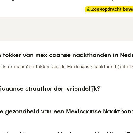
Zoekopdracht bew
en fokker van mexicaanse naakthonden in Ned
d is er maar één fokker van de Mexicaanse naakthond (xoloitzc
xicaanse straathonden vriendelijk?
de gezondheid van een Mexicaanse Naakthon