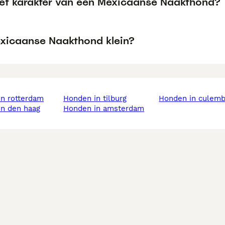
het karakter van een Mexicaanse Naakthond?
exicaanse Naakthond klein?
in rotterdam
honden in tilburg
honden in culem
in den haag
honden in amsterdam