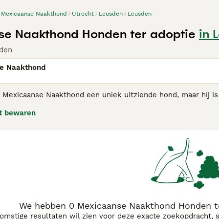
Mexicaanse Naakthond
Utrecht
Leusden
Leusden
e Naakthond Honden ter adoptie
in 
den
e Naakthond
e Mexicaanse Naakthond een uniek uitziende hond, maar hij is 
of kortweg Xolo, wat "God Hond" betekent in het Azteeks. Hoe
t bewaren
rmante honden plukjes haar op hun hoofd, staart en poten. 
hond en een plezier om in de buurt te hebben.
aanse Naakthond adviespagina
voor informatie over dit hond
We hebben 0 Mexicaanse Naakthond Honden te
komstige resultaten wil zien voor deze exacte zoekopdracht, 