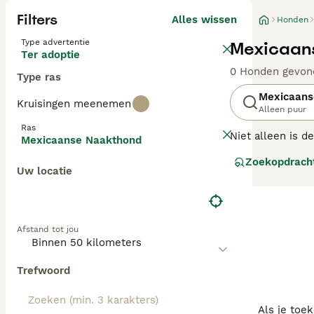
Filters
Alles wissen
Honden
Type advertentie
Mexicaans
Ter adoptie
0 Honden gevon
Type ras
Mexicaans
Kruisingen meenemen
Alleen puur
Ras
Niet alleen is d
Mexicaanse Naakthond
Xoloitzcuintle 
Zoekopdrach
hebben deze cha
Uw locatie
zeer energieke 
Lees onze
Mexic
Afstand tot jou
Trefwoord
Als je toe