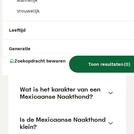
Mannelijk
Mexicaanse naakthond (xoloitzcuintle),
waardoor het ras hier bijzonder zeldzaam is.
Vrouwelijk
Zijn Mexicaanse
Leeftijd
straathonden vriendelijk?
Generatie
Hoe is de gezondheid van
Zoekopdracht bewaren
Toon resultaten
(
0
)
een Mexicaanse Naakthond?
Wat is het karakter van een
Mexicaanse Naakthond?
Is de Mexicaanse Naakthond
klein?