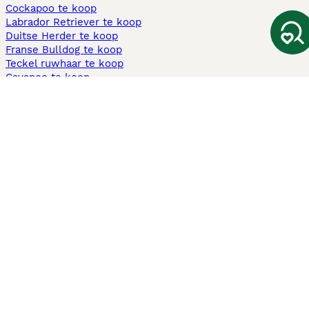
Cockapoo te koop
Labrador Retriever te koop
Duitse Herder te koop
Franse Bulldog te koop
Teckel ruwhaar te koop
Cavapoo te koop
Andere populaire pagina's
Honden te koop in Amsterdam
Pups te koop Limburg​
Pups te koop Friesland​
Honden te koop in Gelderland
Honden te koop in Den Haag
Honden te koop in Enschede
Adopteer hond in Nederland
Informatie
Over ons
Privacybeleid
Support
Pers