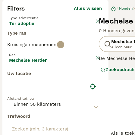
Filters
Alles wissen
Honden
Type advertentie
Mechelse 
Ter adoptie
0 Honden gevon
Type ras
Mechelse 
Kruisingen meenemen
Alleen puur
Ras
De Mechelse Her
Mechelse Herder
en politiehond 
Zoekopdrach
Uw locatie
Lees onze Meche
Afstand tot jou
Trefwoord
Als je toe