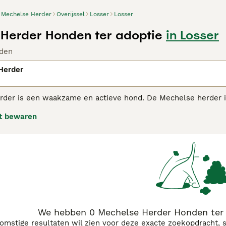
Mechelse Herder
Overijssel
Losser
Losser
Herder Honden ter adoptie
in Losser
den
Herder
der is een waakzame en actieve hond. De Mechelse herder i
te gebruiken. Ook het Amerikaanse leger gebruikt dit ras om 
t bewaren
lse Herder adviespagina voor informatie over dit hondenras.
We hebben 0 Mechelse Herder Honden ter 
komstige resultaten wil zien voor deze exacte zoekopdracht, 