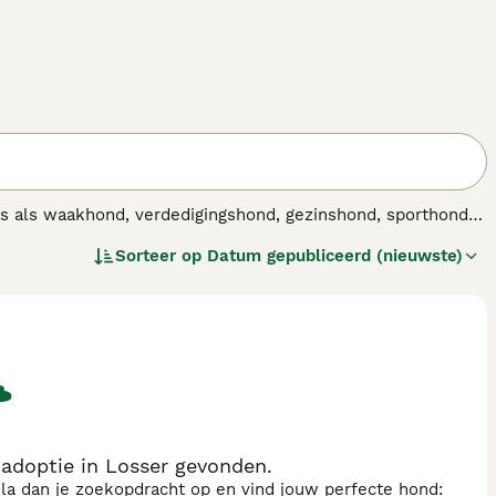
s als waakhond, verdedigingshond, gezinshond, sporthond
onder andere explosieven op te sporen.
Sorteer op
Datum gepubliceerd (nieuwste)
adoptie in Losser gevonden.
sla dan je zoekopdracht op en vind jouw perfecte hond: