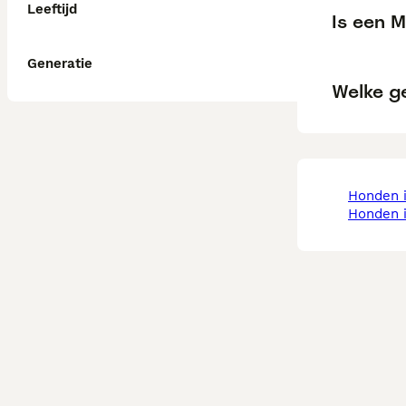
Leeftijd
Is een M
Generatie
Welke g
honden 
honden 