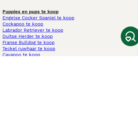
Puppies en pups te koop
Engelse Cocker Spaniel te koop
Cockapoo te koop
Labrador Retriever te koop
Duitse Herder te koop
Franse Bulldog te koop
Teckel ruwhaar te koop
Cavapoo te koop
Andere populaire pagina's
Honden te koop in Amsterdam
Pups te koop Limburg​
Pups te koop Friesland​
Honden te koop in Gelderland
Honden te koop in Den Haag
Honden te koop in Enschede
Adopteer hond in Nederland
Informatie
Over ons