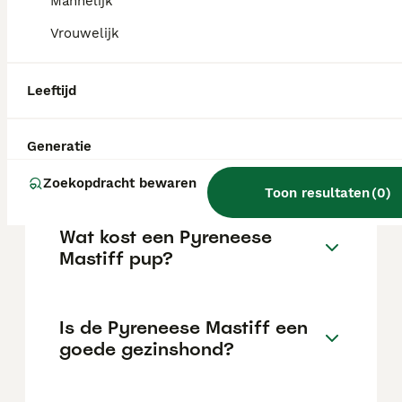
Mannelijk
verboden; een eerder voorstel tot een fok-
en houdverbod voor dit ras is niet
Vrouwelijk
doorgegaan.
Leeftijd
Hoeveel bedragen ongeveer
de kosten en verzorging van
Mastino Napoletano tijdens
Generatie
zijn leven?
Zoekopdracht bewaren
Toon resultaten
(
0
)
Wat kost een Pyreneese
Mastiff pup?
Is de Pyreneese Mastiff een
goede gezinshond?