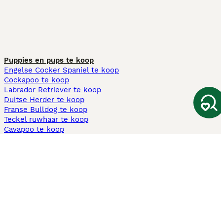
Puppies en pups te koop
Engelse Cocker Spaniel te koop
Cockapoo te koop
Labrador Retriever te koop
Duitse Herder te koop
Franse Bulldog te koop
Teckel ruwhaar te koop
Cavapoo te koop
Andere populaire pagina's
Honden te koop in Amsterdam
Pups te koop Limburg​
Pups te koop Friesland​
Honden te koop in Gelderland
Honden te koop in Den Haag
Honden te koop in Enschede