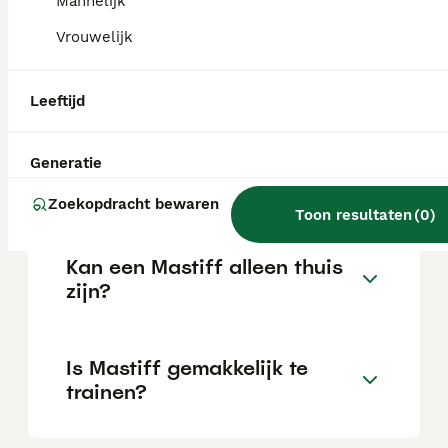
Mannelijk
Vrouwelijk
Wat is het karakter van een
Mastiff?
Leeftijd
Hoeveel jaar leeft een
Generatie
Mastiff?
Zoekopdracht bewaren
Toon resultaten
(
0
)
Kan een Mastiff alleen thuis
zijn?
Is Mastiff gemakkelijk te
trainen?