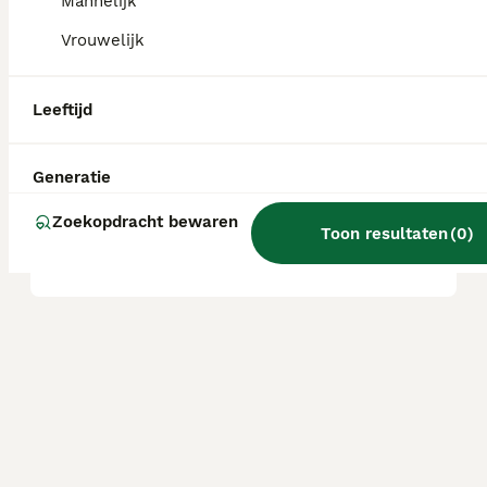
Mannelijk
Vrouwelijk
Zijn Malshi's goede honden?
Leeftijd
Wat is het karakter van een
Malshi?
Generatie
Zoekopdracht bewaren
Toon resultaten
(
0
)
Wat is een Malshi?