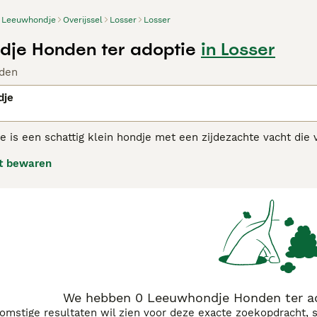
Leeuwhondje
Overijssel
Losser
Losser
je Honden ter adoptie
in Losser
den
dje
is een schattig klein hondje met een zijdezachte vacht die 
e hondjes zijn klein, maar ze zijn erg sterk. Ze hebben een
t bewaren
whondje adviespagina
voor informatie over dit hondenras.
We hebben 0 Leeuwhondje Honden ter ad
komstige resultaten wil zien voor deze exacte zoekopdracht, 