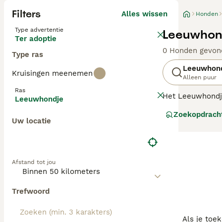
Filters
Alles wissen
Honden
Type advertentie
Leeuwhond
Ter adoptie
0 Honden gevon
Type ras
Leeuwhon
Kruisingen meenemen
Alleen puur
Ras
Het Leeuwhondje 
Leeuwhondje
ook hun naam. D
Zoekopdrach
uiterlijk.
Uw locatie
Lees onze
Leeu
Afstand tot jou
Trefwoord
Als je toe