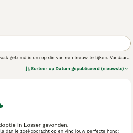
vaak getrimd is om op die van een leeuw te lijken. Vandaar
 vertederend karakter dat samengaat met hun charmante
Sorteer op
Datum gepubliceerd (nieuwste)
optie in Losser gevonden.
sla dan je zoekopdracht op en vind jouw perfecte hond: