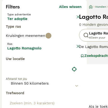
Filters
Alles wissen
Honden
Type advertentie
Lagotto R
Ter adoptie
0 Honden gevon
Type ras
Lagotto R
Kruisingen meenemen
Alleen puur
Ras
De Lagotto Roma
Lagotto Romagnolo
apporteren. Ze z
Zoekopdrach
omdat ze over e
Uw locatie
bossen van het 
een populaire w
over dit hondenr
Afstand tot jou
Trefwoord
Als je toe