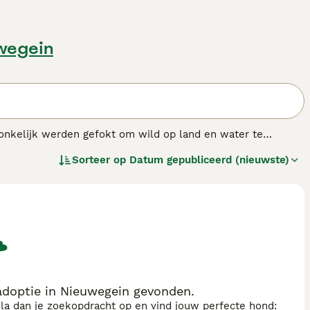
wegein
ronkelijk werden gefokt om wild op land en water te
ië, niet alleen vanwege hun apporteercapaciteiten, maar ook
Sorteer op
Datum gepubliceerd (nieuwste)
om vaak worden ingezet om de gewilde truffels in de
ewel minder bekend en gezien hier in het VK, nog steeds
ze aankoopgids voor de
Lagotto Romagnolo
voor informatie
doptie in Nieuwegein gevonden.
sla dan je zoekopdracht op en vind jouw perfecte hond: