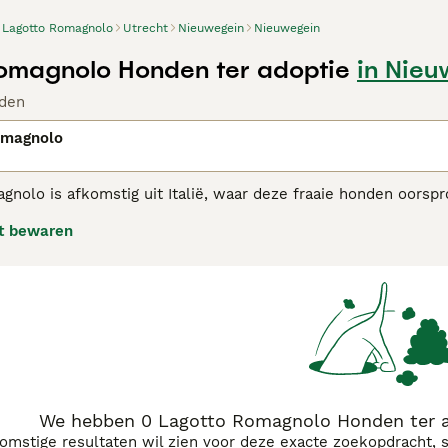
Lagotto Romagnolo
Utrecht
Nieuwegein
Nieuwegein
omagnolo Honden ter adoptie
in Nieu
den
omagnolo
gnolo is afkomstig uit Italië, waar deze fraaie honden oorsp
ijn altijd zeer gewaardeerd geweest in hun geboorteland Ital
t bewaren
en enorm goed ontwikkeld reukvermogen beschikken en daar
land op te sporen. Tegenwoordig is de Lagotto Romagnolo, ho
erk- en gezelschapshond in zijn geboorteland Italië.Lees on
as.
We hebben 0 Lagotto Romagnolo Honden ter a
komstige resultaten wil zien voor deze exacte zoekopdracht, 