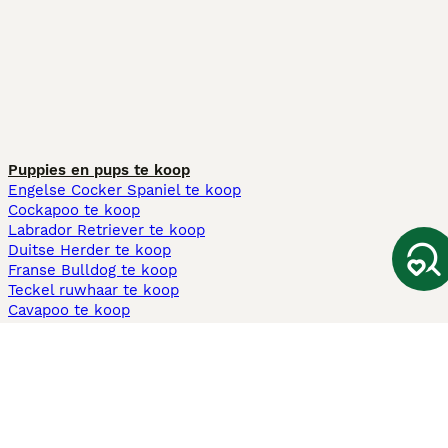
Puppies en pups te koop
Engelse Cocker Spaniel te koop
Cockapoo te koop
Labrador Retriever te koop
Duitse Herder te koop
Franse Bulldog te koop
Teckel ruwhaar te koop
Cavapoo te koop
Andere populaire pagina's
Honden te koop in Amsterdam
Pups te koop Limburg​
Pups te koop Friesland​
Honden te koop in Gelderland