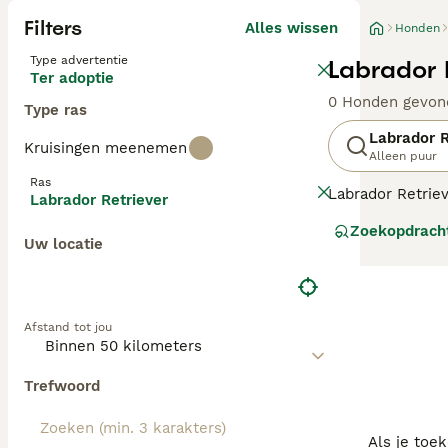
Filters
Alles wissen
Honden
Type advertentie
Labrador 
Ter adoptie
0 Honden gevon
Type ras
Labrador R
Kruisingen meenemen
Alleen puur
Ras
Labrador Retriev
Labrador Retriever
zachtaardig, maa
Zoekopdrach
De Labrador Retr
Uw locatie
Lees onze
Labra
Afstand tot jou
Trefwoord
Als je toe