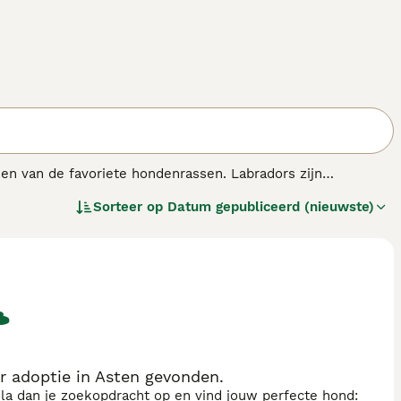
een van de favoriete hondenrassen. Labradors zijn
trievers zijn goed te trainen omdat ze zo intelligent zijn.
Sorteer op
Datum gepubliceerd (nieuwste)
zijn baasje in het veld.
s.
r adoptie in Asten gevonden.
sla dan je zoekopdracht op en vind jouw perfecte hond: