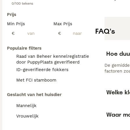
0/100 tekens
Prijs
Min Prijs
Max Prijs
FAQ's
€
€
Populaire filters
Hoe duur
Raad van Beheer kennelregistratie
door PuppyPlaats geverifieerd
De gemiddel
ID-geverifieerde fokkers
factoren zo
Met FCI stamboom
Welke kl
Geslacht van het huisdier
Mannelijk
Waar moe
Vrouwelijk