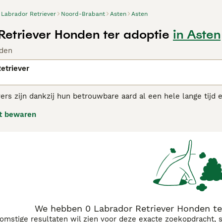
Labrador Retriever
Noord-Brabant
Asten
Asten
Retriever Honden ter adoptie
in Asten
den
etriever
ers zijn dankzij hun betrouwbare aard al een hele lange tijd 
r extravert en altijd blij om geknuffeld te worden. Labrador re
t bewaren
iever gedijt net zo goed in een huiselijke omgeving als naast 
dor Retriever adviespagina
voor informatie over dit hondenra
We hebben 0 Labrador Retriever Honden te
komstige resultaten wil zien voor deze exacte zoekopdracht, 