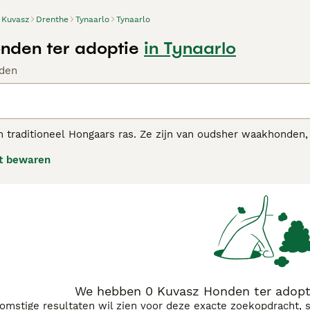
Kuvasz
Drenthe
Tynaarlo
Tynaarlo
nden ter adoptie
in Tynaarlo
den
 traditioneel Hongaars ras. Ze zijn van oudsher waakhonden,
t bewaren
z adviespagina voor informatie over dit hondenras.
We hebben 0 Kuvasz Honden ter adopti
komstige resultaten wil zien voor deze exacte zoekopdracht, 