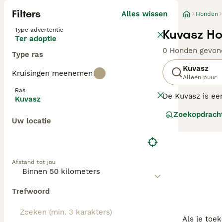
Filters
Alles wissen
Honden
Type advertentie
Kuvasz Ho
Ter adoptie
0 Honden gevon
Type ras
Kuvasz
Kruisingen meenemen
Alleen puur
Ras
De Kuvasz is een
Kuvasz
gehouden.
Zoekopdrach
Uw locatie
Lees onze Kuvas
Afstand tot jou
Trefwoord
Als je toe